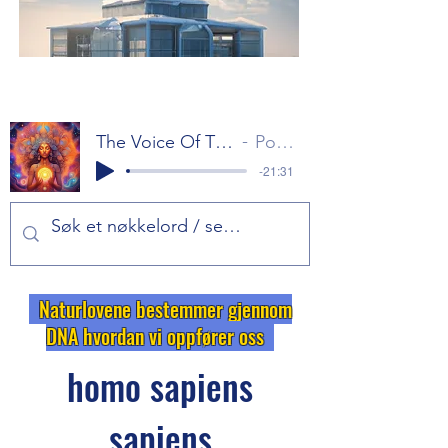
The Voice Of The Gods Part 1
Popol Vuh
-21:31
Naturlovene bestemmer gjennom
DNA hvordan vi oppfører oss
homo sapiens
sapiens