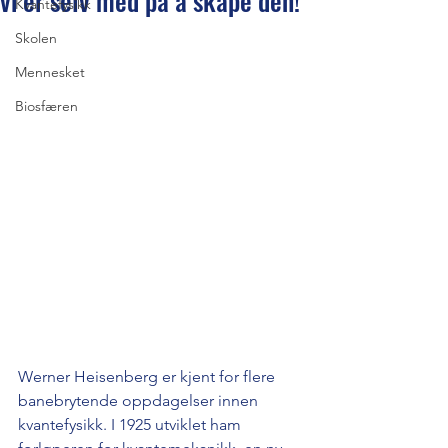
vi er selv med på å skape den!
Kvantefysikk
Skolen
Mennesket
Biosfæren
Werner Heisenberg er kjent for flere 
banebrytende oppdagelser innen 
kvantefysikk. I 1925 utviklet ham 