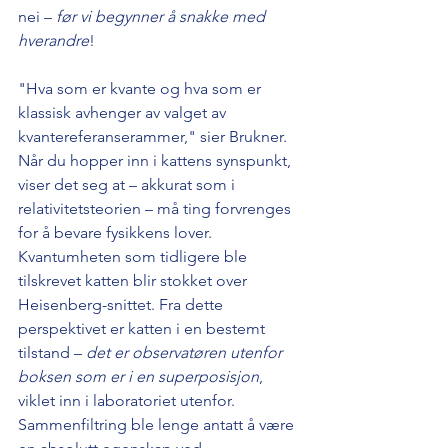
nei – 
før vi begynner å snakke med 
hverandre
!
"Hva som er kvante og hva som er 
klassisk avhenger av valget av 
kvantereferanserammer," sier Brukner. 
Når du hopper inn i kattens synspunkt, 
viser det seg at – akkurat som i 
relativitetsteorien – må ting forvrenges 
for å bevare fysikkens lover. 
Kvantumheten som tidligere ble 
tilskrevet katten blir stokket over 
Heisenberg-snittet. Fra dette 
perspektivet er katten i en bestemt 
tilstand – 
det er observatøren utenfor 
boksen som er i en superposisjon
, 
viklet inn i laboratoriet utenfor. 
Sammenfiltring ble lenge antatt å være 