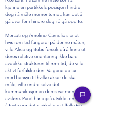
ikke sant. På samme måte som å 
kjenne en partikkels posisjon hindrer 
deg i å måle momentumet, kan det å 
gå over fem hindre deg i å gå opp to.
Mercati og Amelino-Camelia sier at 
hvis rom-tid fungerer på denne måten, 
ville Alice og Bobs forsøk på å finne ut 
deres relative orientering ikke bare 
avdekke strukturen til rom-tid, de ville 
aktivt forfalske den. Valgene de tar 
med hensyn til hvilke akser de skal 
måle, ville endre selve det 
kommunikasjonen deres var ment å 
avsløre. Paret har også utviklet en måte 
å teste om dette virkelig er tilfelle (se 
"Pendler rom-tid?").
Alt dette arbeidet peker mot en 