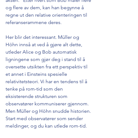
aksen." Etter hvert som Bob måler flere 
og flere av dem, kan han begynne å 
regne ut den relative orienteringen til 
referanserammene deres.
Her blir det interessant. Müller og 
Höhn innså at ved å gjøre alt dette, 
utleder Alice og Bob automatisk 
ligningene som gjør deg i stand til å 
oversette utsikten fra ett perspektiv til 
et annet i Einsteins spesielle 
relativitetsteori. Vi har en tendens til å 
tenke på rom-tid som den 
eksisterende strukturen som 
observatører kommuniserer gjennom. 
Men Müller og Höhn snudde historien. 
Start med observatører som sender 
meldinger, og du kan utlede rom-tid.