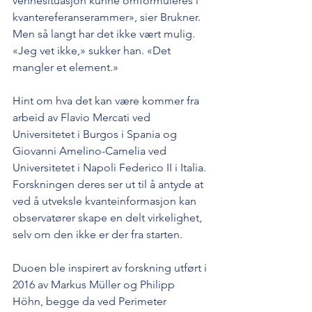
vennesituasjon kunne omformuleres i 
kvantereferanserammer», sier Brukner. 
Men så langt har det ikke vært mulig. 
«Jeg vet ikke,» sukker han. «Det 
mangler et element.»
Hint om hva det kan være kommer fra 
arbeid av Flavio Mercati ved 
Universitetet i Burgos i Spania og 
Giovanni Amelino-Camelia ved 
Universitetet i Napoli Federico II i Italia. 
Forskningen deres ser ut til å antyde at 
ved å utveksle kvanteinformasjon kan 
observatører skape en delt virkelighet, 
selv om den ikke er der fra starten.
Duoen ble inspirert av forskning utført i 
2016 av Markus Müller og Philipp 
Höhn, begge da ved Perimeter 