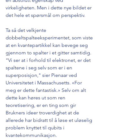
en absolutt egenskap ved 
virkeligheten. Men i dette nye bildet er 
det hele et spørsmål om perspektiv. 
Ta så det velkjente 
dobbeltspalteeksperimentet, som viste 
at en kvantepartikkel kan bevege seg 
gjennom to spalter i et gitter samtidig. 
"Vi ser at i forhold til elektronet, er det 
spaltene i seg selv som er i en 
superposisjon," sier Pienaar ved 
Universitetet i Massachusetts. «For 
meg er dette fantastisk.» Selv om alt 
dette kan høres ut som ren 
teoretisering, er en ting som gir 
Brukners ideer troverdighet at de 
allerede har bidratt til å løse et uløselig 
problem knyttet til qubits i 
kvantekommunikasjon. 