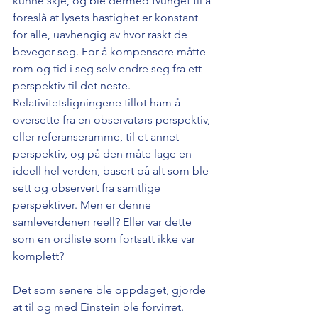
kunne skje, og ble dermed tvunget til å 
foreslå at lysets hastighet er konstant 
for alle, uavhengig av hvor raskt de 
beveger seg. For å kompensere måtte 
rom og tid i seg selv endre seg fra ett 
perspektiv til det neste. 
Relativitetsligningene tillot ham å 
oversette fra en observatørs perspektiv, 
eller referanseramme, til et annet 
perspektiv, og på den måte lage en 
ideell hel verden, basert på alt som ble 
sett og observert fra samtlige 
perspektiver. Men er denne 
samleverdenen reell? Eller var dette 
som en ordliste som fortsatt ikke var 
komplett? 
Det som senere ble oppdaget, gjorde 
at til og med Einstein ble forvirret. 