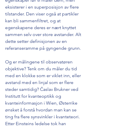
egenskaper før vi måler dem, men 
eksisterer i en superposisjon av flere 
tilstander. Den viser også at partikler 
kan bli sammenfiltret, og at 
egenskapene deres er nært knyttet 
sammen selv over store avstander. Alt 
dette setter definisjonen av en 
referanseramme på gyngende grunn. 
Og er målingene til observatøren 
objektive? Tenk om du måler du tid 
med en klokke som er viklet inn, eller 
avstand med en linjal som er flere 
steder samtidig? Časlav Brukner ved 
Institutt for kvanteoptikk og 
kvanteinformasjon i Wien, Østerrike 
ønsket å forstå hvordan man kan se 
ting fra flere synsvinkler i kvanteteori. 
Etter Einsteins ledelse tok han 