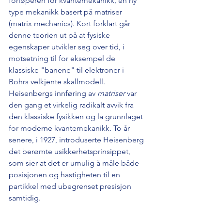
forløperen for kvantemekanikk, en ny 
type mekanikk basert på matriser 
(matrix mechanics). Kort forklart går 
denne teorien ut på at fysiske 
egenskaper utvikler seg over tid, i 
motsetning til for eksempel de 
klassiske "banene" til elektroner i 
Bohrs velkjente skallmodell. 
Heisenbergs innføring av 
matriser
 var 
den gang et virkelig radikalt avvik fra 
den klassiske fysikken og la grunnlaget 
for moderne kvantemekanikk. To år 
senere, i 1927, introduserte Heisenberg 
det berømte usikkerhetsprinsippet, 
som sier at det er umulig å måle både 
posisjonen og hastigheten til en 
partikkel med ubegrenset presisjon 
samtidig. 