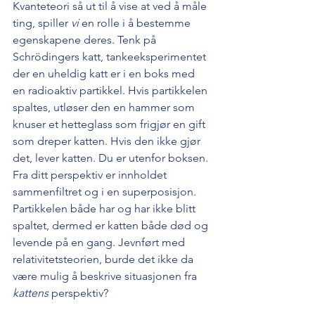
Kvanteteori så ut til å vise at ved å måle 
ting, spiller 
vi
 en rolle i å bestemme 
egenskapene deres. Tenk på 
Schrödingers katt, tankeeksperimentet 
der en uheldig katt er i en boks med 
en radioaktiv partikkel. Hvis partikkelen 
spaltes, utløser den en hammer som 
knuser et hetteglass som frigjør en gift 
som dreper katten. Hvis den ikke gjør 
det, lever katten. Du er utenfor boksen. 
Fra ditt perspektiv er innholdet 
sammenfiltret og i en superposisjon. 
Partikkelen både har og har ikke blitt 
spaltet, dermed er katten både død og 
levende på en gang. Jevnført med 
relativitetsteorien, burde det ikke da 
være mulig å beskrive situasjonen fra
kattens 
perspektiv?