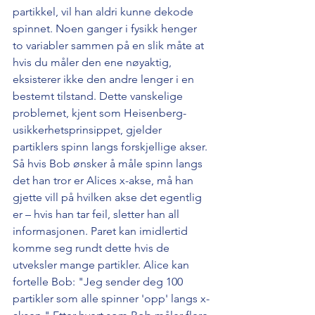
partikkel, vil han aldri kunne dekode 
spinnet. Noen ganger i fysikk henger 
to variabler sammen på en slik måte at 
hvis du måler den ene nøyaktig, 
eksisterer ikke den andre lenger i en 
bestemt tilstand. Dette vanskelige 
problemet, kjent som Heisenberg-
usikkerhetsprinsippet, gjelder 
partiklers spinn langs forskjellige akser. 
Så hvis Bob ønsker å måle spinn langs 
det han tror er Alices x-akse, må han 
gjette vill på hvilken akse det egentlig 
er – hvis han tar feil, sletter han all 
informasjonen. Paret kan imidlertid 
komme seg rundt dette hvis de 
utveksler mange partikler. Alice kan 
fortelle Bob: "Jeg sender deg 100 
partikler som alle spinner 'opp' langs x-