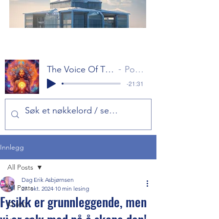
The Voice Of The Gods Part 1
Popol Vuh
-21:31
Innlegg
All Posts
Dag Erik Asbjørnsen
All Posts
27. okt. 2024
10 min lesing
Fysikk er grunnleggende, men
KI (AI)