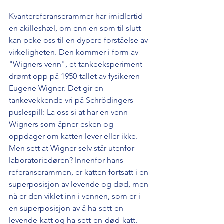
Kvantereferanserammer har imidlertid 
en akilleshæl, om enn en som til slutt 
kan peke oss til en dypere forståelse av 
virkeligheten. Den kommer i form av 
"Wigners venn", et tankeeksperiment 
drømt opp på 1950-tallet av fysikeren 
Eugene Wigner. Det gir en 
tankevekkende vri på Schrödingers 
puslespill: La oss si at har en venn 
Wigners som åpner esken og 
oppdager om katten lever eller ikke. 
Men sett at Wigner selv står utenfor 
laboratoriedøren? Innenfor hans 
referanserammen, er katten fortsatt i en 
superposisjon av levende og død, men 
nå er den viklet inn i vennen, som er i 
en superposisjon av å ha-sett-en-
levende-katt og ha-sett-en-død-katt. 