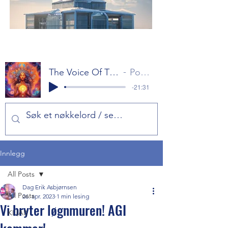
The Voice Of The Gods Part 1
Popol Vuh
-21:31
Innlegg
All Posts
Dag Erik Asbjørnsen
All Posts
26. apr. 2023
1 min lesing
Vi bryter løgnmuren! AGI
KI (AI)