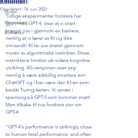
kommer!
Kvantefysikk
Oppdatert:
18. juni 2023
Skolen
Tidlige eksperimenter forskere har 
Mennesket
gjort med GPT-4, viser at vi snart 
kræsjer oss i gjennom en barriere, 
Biosfæren
nemlig at vi lærer av KI og ikke 
omvendt! KI tar oss snaret gjennom 
muren av algoritmiske instinkter. Disse 
instinktene hindrer vår videre kognitive 
utvikling. 4G-versjonen viser seg 
nemlig å være adskillig smartere enn 
ChatGPT og i kan være den KI-en som 
består Turing-testen. Vi venter i 
spenning på GPT-5 som kommer snart! 
Men tilbake til hva forskere sier om 
GPT-4: 
"GPT-4's performance is strikingly close 
to human-level performance, and often 