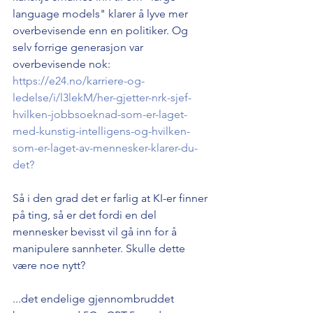
language models" klarer å lyve mer 
overbevisende enn en politiker. Og 
selv forrige generasjon var 
overbevisende nok: 
https://e24.no/karriere-og-
ledelse/i/l3lekM/her-gjetter-nrk-sjef-
hvilken-jobbsoeknad-som-er-laget-
med-kunstig-intelligens-og-hvilken-
som-er-laget-av-mennesker-klarer-du-
det?
Så i den grad det er farlig at KI-er finner 
på ting, så er det fordi en del 
mennesker bevisst vil gå inn for å 
manipulere sannheter. Skulle dette 
være noe nytt?   
...det endelige gjennombruddet 