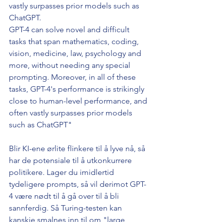
vastly surpasses prior models such as 
ChatGPT.
GPT-4 can solve novel and difficult 
tasks that span mathematics, coding, 
vision, medicine, law, psychology and 
more, without needing any special 
prompting. Moreover, in all of these 
tasks, GPT-4's performance is strikingly 
close to human-level performance, and 
often vastly surpasses prior models 
such as ChatGPT"
Blir KI-ene ørlite flinkere til å lyve nå, så 
har de potensiale til å utkonkurrere 
politikere. Lager du imidlertid 
tydeligere prompts, så vil derimot GPT-
4 være nødt til å gå over til å bli 
sannferdig. Så Turing-testen kan 
kanskje smalnes inn til om "large 