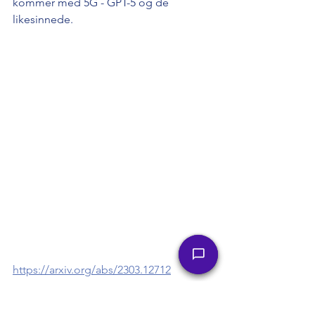
kommer med 5G - GPT-5 og de 
likesinnede.
https://arxiv.org/abs/2303.12712
https://en.wikipedia.org/wiki/Turing_tes
t