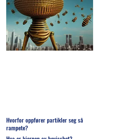
Hvorfor oppfører partikler seg så
rampete?
Hva er kjernen av bevisshet?