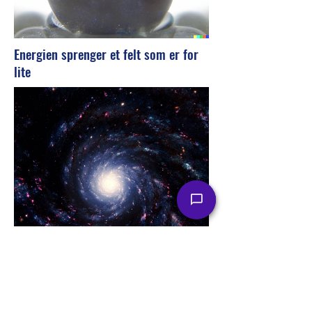
Energien sprenger et felt som er for
lite
En nær-døden opplevelse er en nær-