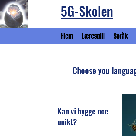
5G-Skolen
Hjem
Lærespill
Språk
Choose you langua
Kan vi bygge noe
unikt?