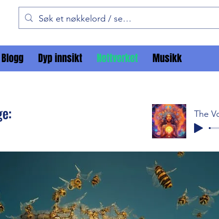
Blogg
Dyp innsikt
Nettverket
Musikk
ge: