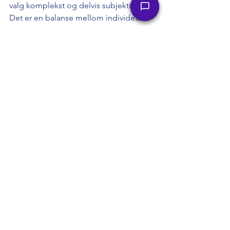
valg komplekst og delvis subjektivt. 
Det er en balanse mellom individets 
rett til autonomi og samfunnets ansvar 
for å sikre velferd og beskyttelse.
Noen mener at individene selv er best 
egnet til å ta beslutninger for sitt eget 
liv, da de har førstehåndskunnskap om 
egne ønsker og behov. På den annen 
side kan det være tilfeller der 
samfunnet har et overordnet ansvar, 
spesielt når individuelle valg påvirker 
ikke bare enkeltmennesker, men også 
samfunnet som helhet. For eksempel 
kan helsevalg eller miljøbeslutninger 
ha konsekvenser som strekker seg 
utover individet og berører samfunnet 
som helhet.