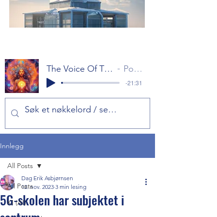
The Voice Of The Gods Part 1
Popol Vuh
-21:31
Innlegg
All Posts
Dag Erik Asbjørnsen
All Posts
12. nov. 2023
3 min lesing
5G-skolen har subjektet i
KI (AI)