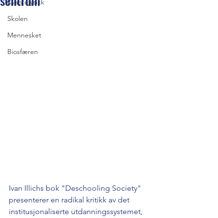
sentrum
Kvantefysikk
Skolen
Mennesket
Biosfæren
Ivan Illichs bok "Deschooling Society" 
presenterer en radikal kritikk av det 
institusjonaliserte utdanningssystemet, 