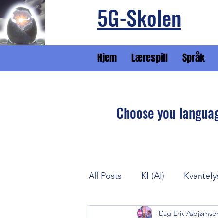
5G-Skolen
Hjem
Lærespill
Språk
Choose you langua
All Posts
KI (AI)
Kvantefy
Dag Erik Asbjørnse