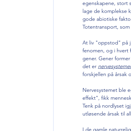
egenskapene, stort se
lage de komplekse kj
gode abiotiske faktore
Totentransport, som 
At liv "oppstod" på
fenomen, og i hvert fa
gener. Gener former 
det er 
nervesysteme
forskjellen på årsak o
Nervesystemet ble eg
effekt", fikk mennes
Tenk på nordlyset igj
utløsende årsak til a
I de gamle naturreli