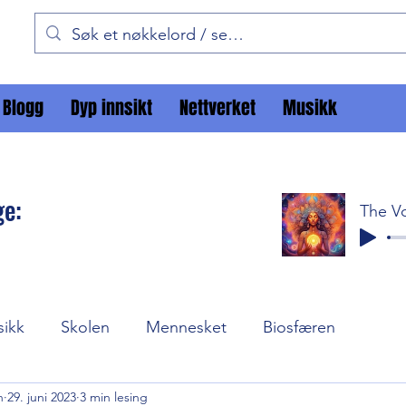
Blogg
Dyp innsikt
Nettverket
Musikk
ge:
sikk
Skolen
Mennesket
Biosfæren
n
29. juni 2023
3 min lesing