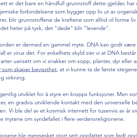
tt er det bare en håndfull grunnstoff dette gjelder, har e
emiske forbindelsene som bygger opp liv ut av organisk 
r, blir grunnstoffene de kreftene som alltid vil forme liv u
det heter på tysk, det "døde" blir "levende". 
 jorden er dermed en gammel myte. DNA kan godt være e
ll er virus det. For enkelhets skyld sier vi at DNA består 
arter uansett om vi snakker om sopp, planter, dyr eller a
r
 som skaper bevissthet
, at vi kunne ta de første stegene 
g virkning. 
entlig utviklet for å styre en kropps funksjoner. Men so
ker, en gradvis utviklende kontakt med den universelle be
en. Vi ble del av et kosmisk internett for tusenvis av år s
lle mytene om syndefallet i flere verdensreligionene. 
gionene ble mennesket stort sett oppfattet som født god