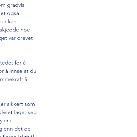
som gradvis 
let også 
her kan 
å skjedde noe 
et var drevet 
tedet for å 
r å innse at du 
ømmekraft å 
rker sikkert som 
yset lager seg 
ler i 
g enn det de 
jerne jaktbål i 