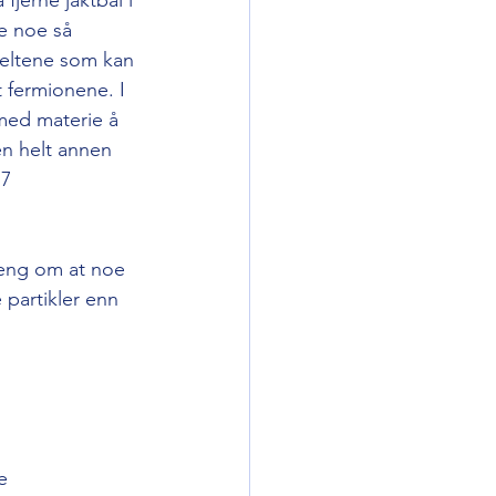
e noe så 
feltene som kan 
 fermionene. I 
med materie å 
en helt annen 
7 
oeng om at noe 
 partikler enn 
e 