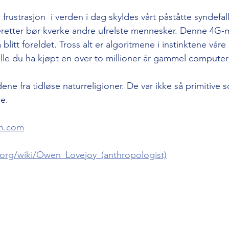
rustrasjon  i verden i dag skyldes vårt påståtte syndefall.
deretter bør kverke andre ufrelste mennesker. Denne 4G-
 blitt foreldet. Tross alt er algoritmene i instinktene vår
ille du ha kjøpt en over to millioner år gammel computer? 
dene fra tidløse naturreligioner. De var ikke så primitive 
e.
n.com
a.org/wiki/Owen_Lovejoy_(anthropologist)