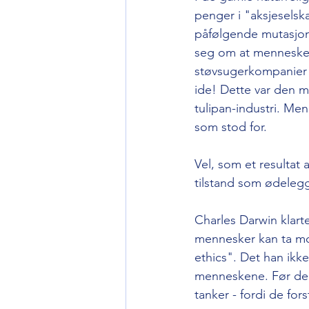
penger i "aksjesels
påfølgende mutasjone
seg om at mennesket
støvsugerkompanier 
ide! Dette var den m
tulipan-industri. Men
som stod for.
Vel, som et resultat
tilstand som ødelegg
Charles Darwin klarte
mennesker kan ta mor
ethics". Det han ikk
menneskene. Før de m
tanker - fordi de fo