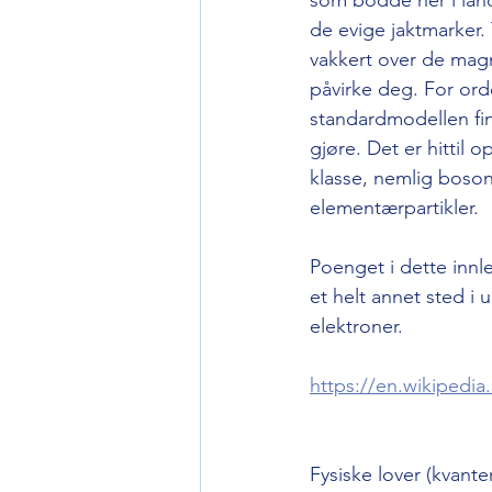
de evige jaktmarker.
vakkert over de magn
påvirke deg. For ord
standardmodellen fin
gjøre. Det er hittil 
klasse, nemlig boson
elementærpartikler. 
Poenget i dette innl
et helt annet sted i 
elektroner.     
https://en.wikipedia
Fysiske lover (kvant