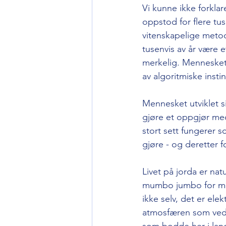
Vi kunne ikke forklare
oppstod for flere tu
vitenskapelige metoder
tusenvis av år være e
merkelig. Mennesket 
av algoritmiske instin
Mennesket utviklet s
gjøre et oppgjør med
stort sett fungerer 
gjøre - og deretter f
Livet på jorda er natu
mumbo jumbo for man
ikke selv, det er ele
atmosfæren som ved p
som bodde her i lande