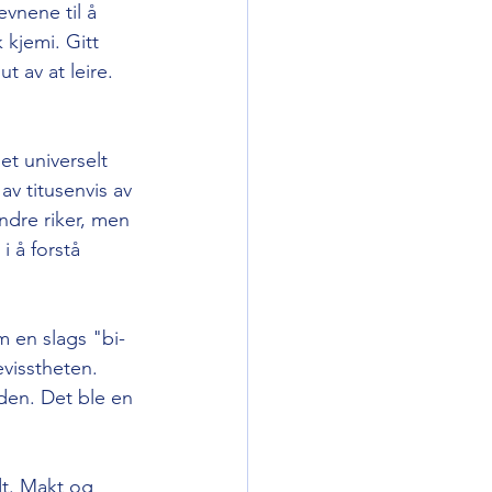
vnene til å 
kjemi. Gitt 
t av at leire. 
t universelt 
av titusenvis av 
ndre riker, men 
i å forstå 
m en slags "bi-
visstheten. 
iden. Det ble en 
t. Makt og 