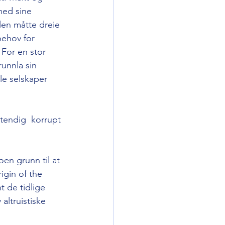
ed sine 
en måtte dreie 
ehov for 
For en stor 
unnla sin 
le selskaper 
tendig  korrupt 
oen grunn til at 
igin of the 
 de tidlige 
ltruistiske 