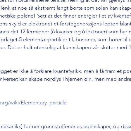
 Tenk at noe så ekstremt langt borte som solen kan skap
etiske polene! Sett at det finner energier i et av kvante
ens skyld er elektronet et førstegenerasjons lepton blant
nes det 12 fermioner (6 kvarker og 6 lektoner) som har 
oppdaget 5 elementærpartikler til, bosoner, som hører til 
er. Det er helt utenkelig at kunnskapen vår slutter med 1
egget er ikke å forklare kvantefysikk. men å få fram et p
universet kan skape nordlys i hjernen din, men med andre
.org/wiki/Elementary_particle
emekanikk) former grunnstoffenenes egenskaper, og diss