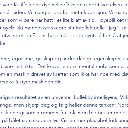
 våre få tilfeller av dyp selvrefleksjon rundt tilværelsen 
sen år siden. Vi manglet ord for meta-kognisjon. Vi mang
 som vi bare har hatt i et lite blaff av tid. I øyeblikket (
t øyeblikk) mennesket skapte sitt intellektuelle "jeg", s
utvandret fra Edens hage når det begynte å forstå at jeg
ker. 
inne, egoisime, galskap og andre dårlige egenskaper, i s
 sine instinkter. Det krever enorm mental mobilisering fo
som en maskin drevet av krefter som ikke har noe med d
orsøke å styre maskinen din. 
rligvis resultatet av en universell kollektiv intelligens. Vi
ge, men skjerp deg og følg heller denne tanken: Nordl
ktrisk energi som strømmer fra sola som blir bruker moleky
å bålet som skapere lys. Gir en mer plausibel forklarin
t før nordmennene tenkte, nemlig at det var gjenlys fra f