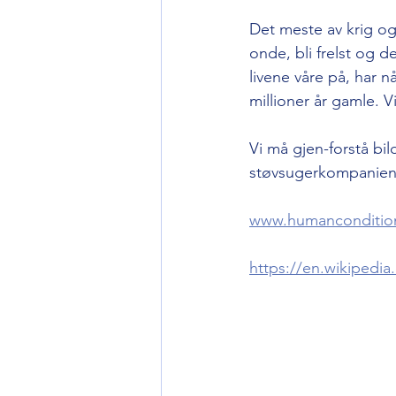
Det meste av krig og f
onde, bli frelst og 
livene våre på, har nå
millioner år gamle. V
Vi må gjen-forstå bil
støvsugerkompanien
www.humanconditio
https://en.wikipedi