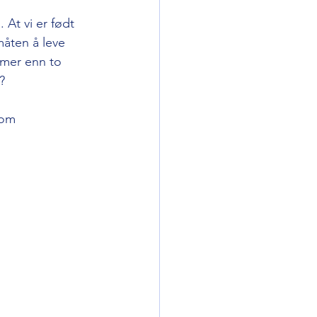
 At vi er født 
måten å leve 
e mer enn to 
       
som 