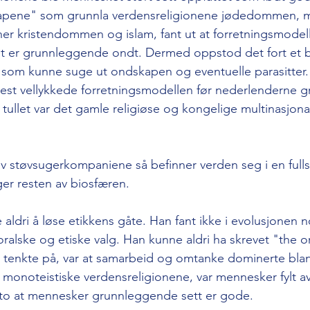
kapene" som grunnla verdensreligionene jødedommen, m
r kristendommen og islam, fant ut at forretningsmodell
 er grunnleggende ondt. Dermed oppstod det fort et b
som kunne suge ut ondskapen og eventuelle parasitter. 
est vellykkede forretningsmodellen før nederlenderne gr
 tullet var det gamle religiøse og kongelige multinasjona
 av støvsugerkompaniene så befinner verden seg i en fulls
er resten av biosfæren. 
 aldri å løse etikkens gåte. Han fant ikke i evolusjonen n
alske og etiske valg. Han kunne aldri ha skrevet "the or
e tenkte på, var at samarbeid og omtanke dominerte blant
onoteistiske verdensreligionene, var mennesker fylt av a
rsto at mennesker grunnleggende sett er gode. 