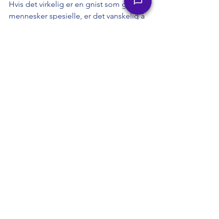
Hvis det virkelig er en gnist som gjør 
mennesker spesielle, er det vanskelig å 
finne eller forklare hvor den ville 
kommet fra. Og hvis det er noe slikt 
som en sjel, hvorfor insisterer folk så 
inderlig på at kunstig intelligens ikke 
kan tilegne seg den også? Ville vi ha 
rett i å protestere mot at datamaskiner 
koloniserte eller slavebinder oss hvis 
de klarte å bli smartere og kraftigere 
enn oss?
Menneskeheten kan ikke presidere 
over dyreriket mye lenger. Det ville 
være klokt av oss å tenke på vårt 
forhold til såkalte lavere livsformer, 
fordi vi er på nippet til å bli en selv. 
Hvordan vi mennesker behandler 
høner og griser og kyr kan være et 