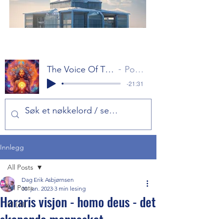
The Voice Of The Gods Part 1
Popol Vuh
-21:31
Innlegg
All Posts
Dag Erik Asbjørnsen
All Posts
30. jan. 2023
3 min lesing
Hararis visjon - homo deus - det
KI (AI)