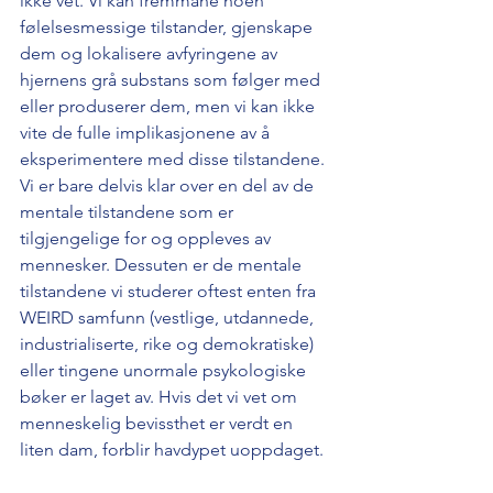
ikke vet. Vi kan fremmane noen 
følelsesmessige tilstander, gjenskape 
dem og lokalisere avfyringene av 
hjernens grå substans som følger med 
eller produserer dem, men vi kan ikke 
vite de fulle implikasjonene av å 
eksperimentere med disse tilstandene. 
Vi er bare delvis klar over en del av de 
mentale tilstandene som er 
tilgjengelige for og oppleves av 
mennesker. Dessuten er de mentale 
tilstandene vi studerer oftest enten fra 
WEIRD samfunn (vestlige, utdannede, 
industrialiserte, rike og demokratiske) 
eller tingene unormale psykologiske 
bøker er laget av. Hvis det vi vet om 
menneskelig bevissthet er verdt en 
liten dam, forblir havdypet uoppdaget.