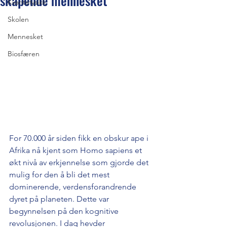
skapende mennesket
Kvantefysikk
Skolen
Mennesket
Biosfæren
For 70.000 år siden fikk en obskur ape i 
Afrika nå kjent som Homo sapiens et 
økt nivå av erkjennelse som gjorde det 
mulig for den å bli det mest 
dominerende, verdensforandrende 
dyret på planeten. Dette var 
begynnelsen på den kognitive 
revolusjonen. I dag hevder 