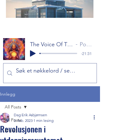
The Voice Of The Gods Part 1
Popol Vuh
-21:31
Innlegg
All Posts
Dag Erik Asbjørnsen
All Posts
3. feb. 2023
1 min lesing
Revolusjonen i
KI (AI)