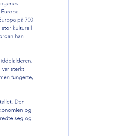
kingenes 
å Europa.
 Europa på 700- 
stor kulturell 
vordan han 
iddelalderen. 
 var sterkt 
smen fungerte, 
allet. Den 
økonomien og 
predte seg og 