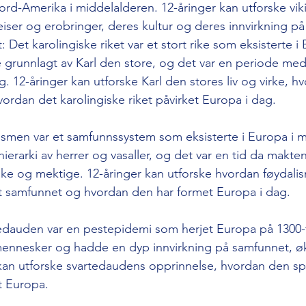
ord-Amerika i middelalderen. 12-åringer kan utforske vi
eiser og erobringer, deres kultur og deres innvirkning p
t: Det karolingiske riket var et stort rike som eksisterte i
e grunnlagt av Karl den store, og det var en periode med 
g. 12-åringer kan utforske Karl den stores liv og virke, h
ordan det karolingiske riket påvirket Europa i dag.
smen var et samfunnssystem som eksisterte i Europa i m
hierarki av herrer og vasaller, og det var en tid da makten
ike og mektige. 12-åringer kan utforske hvordan føydali
t samfunnet og hvordan den har formet Europa i dag.
edauden var en pestepidemi som herjet Europa på 1300-t
 mennesker og hadde en dyp innvirkning på samfunnet, 
 kan utforske svartedaudens opprinnelse, hvordan den s
t Europa.