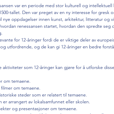
nsen var en periode med stor kulturell og intellektuell 
500-tallet. Den var preget av en ny interesse for gresk 
til nye oppdagelser innen kunst, arkitektur, litteratur og v
e hvordan renessansen startet, hvordan den spredte seg
g.
vante for 12-åringer fordi de er viktige deler av europeis
 og utfordrende, og de kan gi 12-åringer en bedre forstå
 aktiviteter som 12-åringer kan gjøre for å utforske dis
ler om temaene.
 filmer om temaene.
toriske steder som er relatert til temaene.
om er arrangert av lokalsamfunnet eller skolen.
jekter og presentasjoner om temaene.