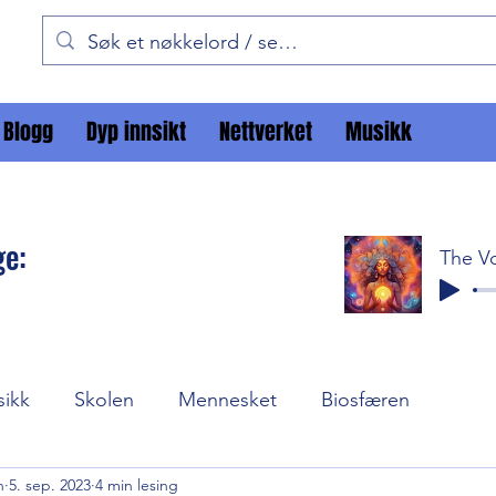
Blogg
Dyp innsikt
Nettverket
Musikk
ge:
sikk
Skolen
Mennesket
Biosfæren
n
5. sep. 2023
4 min lesing