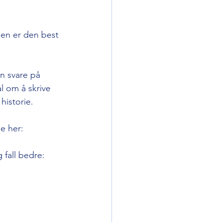
en er den best 
en svare på 
 om å skrive 
historie. 
e her: 
 fall bedre: 