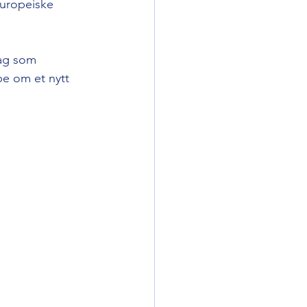
europeiske 
lag som 
e om et nytt 