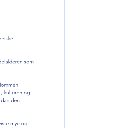
peiske 
ddelalderen som 
endommen 
, kulturen og 
rdan den 
iste mye og 