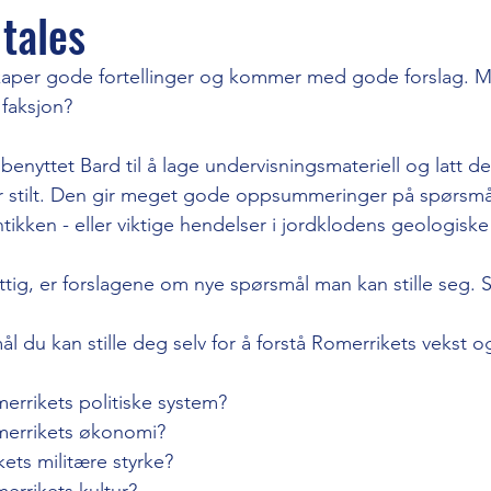
 tales
aper gode fortellinger og kommer med gode forslag. M
 faksjon? 
benyttet Bard til å lage undervisningsmateriell og latt d
r stilt. Den gir meget gode oppsummeringer på spørsmål
kken - eller viktige hendelser i jordklodens geologiske 
ttig, er forslagene om nye spørsmål man kan stille seg. S
 du kan stille deg selv for å forstå Romerrikets vekst og
errikets politiske system? 
errikets økonomi? 
ets militære styrke? 
rrikets kultur? 