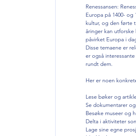
Renessansen: Renessa
Europa på 1400- og 1
kultur, og den førte 
åringer kan utforsk
påvirket Europa i da
Disse temaene er rele
er også interessante
rundt dem.
Her er noen konkrete
Lese bøker og artik
Se dokumentarer og
Besøke museer og his
Delta i aktiviteter s
Lage sine egne pros