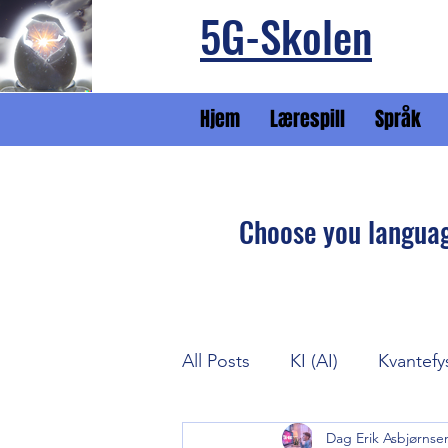
5G-Skolen
Hjem
Lærespill
Språk
Choose you langua
All Posts
KI (AI)
Kvantefy
Dag Erik Asbjørnse