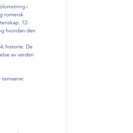
blomstring i 
og romersk 
itenskap. 12-
 og hvordan den 
k historie. De 
else av verden 
se temaene: