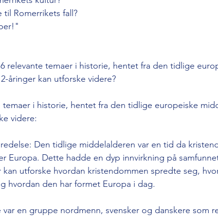
til Romerrikets fall? 
per!" 
elevante temaer i historie, hentet fra den tidlige euro
-åringer kan utforske videre?
e temaer i historie, hentet fra den tidlige europeiske mi
ke videre:
edelse: Den tidlige middelalderen var en tid da krist
er Europa. Dette hadde en dyp innvirkning på samfunnet
er kan utforske hvordan kristendommen spredte seg, hvo
og hvordan den har formet Europa i dag.
e var en gruppe nordmenn, svensker og danskere som re