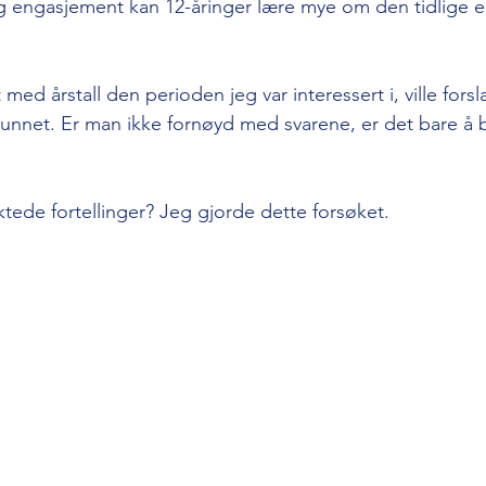
 og engasjement kan 12-åringer lære mye om den tidlige 
ed årstall den perioden jeg var interessert i, ville fors
unnet. Er man ikke fornøyd med svarene, er det bare å b
de fortellinger? Jeg gjorde dette forsøket. 